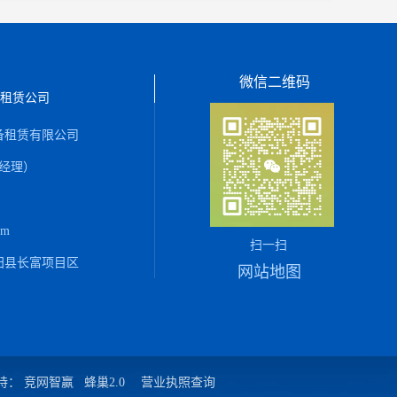
微信二维码
租赁公司
备租赁有限公司
（陈经理）
om
扫一扫
阳县长富项目区
网站地图
持：
竞网智赢
蜂巢2.0
营业执照查询