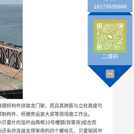
18173535988
二维码
钢桥构件拼装龙门架，而且其跨距与立柱高度可
预制构件、桥墩旁运装大梁等现场施工作业。
雷片的弦杆由两根10号槽钢(背靠背)组合而
内还有供连接支撑架用的四个螺栓孔，贝雷销其中