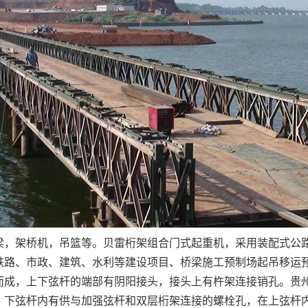
架桥机，吊篮等。贝雷桁架组合门式起重机，采用装配式公路
铁路、市政、建筑、水利等建设项目、桥梁施工预制场起吊移运
，上下弦杆的端部有阴阳接头，接头上有杵架连接销孔。贵州贝
、下弦杆内有供与加强弦杆和双层桁架连接的螺栓孔，在上弦杆