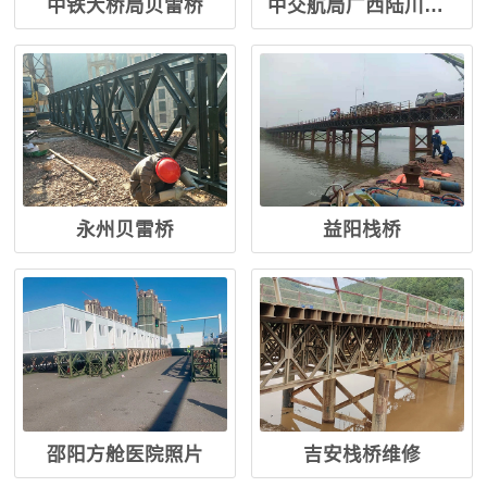
中铁大桥局贝雷桥
中交航局广西陆川钢便桥
永州贝雷桥
益阳栈桥
邵阳方舱医院照片
吉安栈桥维修