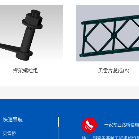
撑架螺栓组
贝雷片总成(A)
快速导航
一家专业路桥设施
贝雷桥
湖南省兆越工程机械设