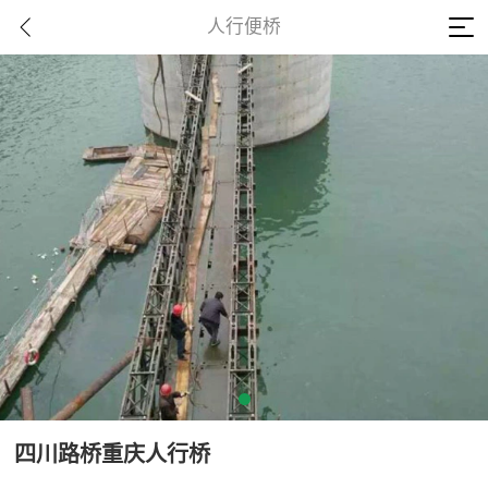
人行便桥
四川路桥重庆人行桥